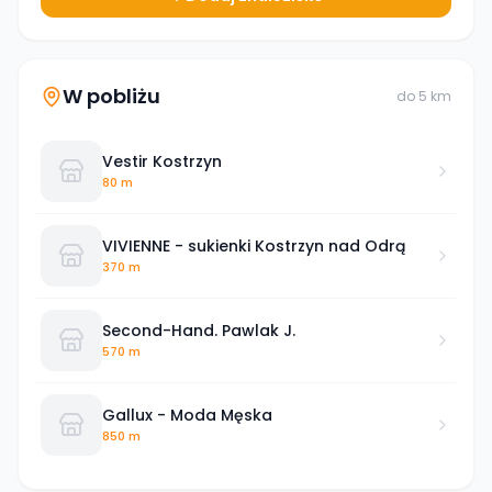
W pobliżu
do
5
km
Vestir Kostrzyn
80 m
VIVIENNE - sukienki Kostrzyn nad Odrą
370 m
Second-Hand. Pawlak J.
570 m
Gallux - Moda Męska
850 m