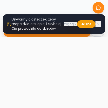
Używamy ciasteczek, żeby
mapa działała lepiej i szybciej
Jasne
Więcej
Cię prowadziła do sklepów.
Nawiguj do sklepu
Second
Handy
Największa mapa sklepów second-hand
w Polsce. Znajdź lumpeks w swoim
mieście.