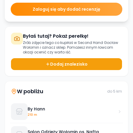
Zaloguj się aby dodać recenzję
Byłaś tutaj? Pokaż perełkę!
Zrób zdjęcie tego co kupiłaś w
Second Hand Gocław
Wołomin
i oznacz sklep. Pomożesz innym łowcom
okazji ocenić czy warto iść.
Dodaj znalezisko
W pobliżu
do
5
km
By Hann
210 m
Salon Odzieży Wołomin os. Nafta