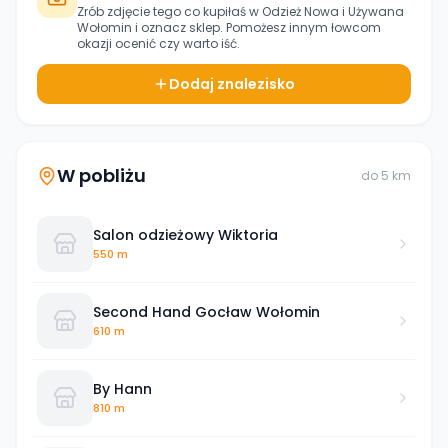
Zrób zdjęcie tego co kupiłaś w
Odzież Nowa i Używana
Wołomin
i oznacz sklep. Pomożesz innym łowcom
okazji ocenić czy warto iść.
Dodaj znalezisko
W pobliżu
do
5
km
Salon odzieżowy Wiktoria
550 m
Second Hand Gocław Wołomin
610 m
By Hann
810 m