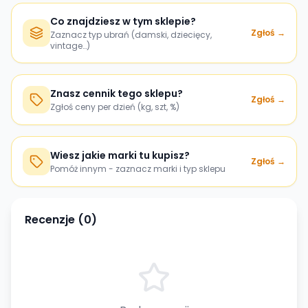
Co znajdziesz w tym sklepie?
Zgłoś →
Zaznacz typ ubrań (damski, dziecięcy,
vintage…)
Znasz cennik tego sklepu?
Zgłoś →
Zgłoś ceny per dzień (kg, szt, %)
Wiesz jakie marki tu kupisz?
Zgłoś →
Pomóż innym - zaznacz marki i typ sklepu
Recenzje (
0
)