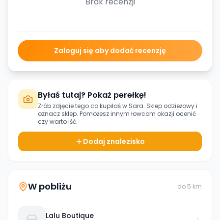
Brak recenzji
Zaloguj się aby dodać recenzję
Byłaś tutaj? Pokaż perełkę!
Zrób zdjęcie tego co kupiłaś w
Sara. Sklep odzieżowy
i
oznacz sklep. Pomożesz innym łowcom okazji ocenić
czy warto iść.
Dodaj znalezisko
W pobliżu
do
5
km
Lalu Boutique