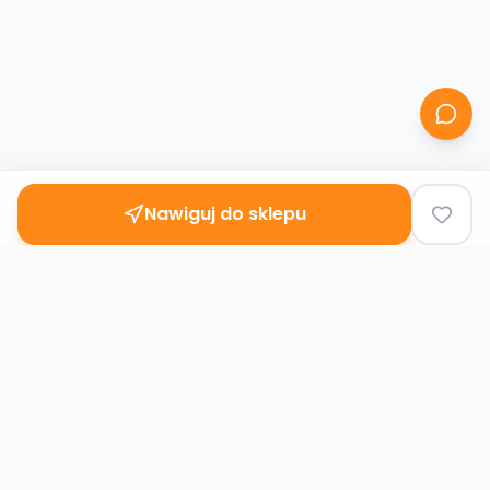
Nawiguj do sklepu
Second
Handy
Największa mapa sklepów second-hand
w Polsce. Znajdź lumpeks w swoim
mieście.