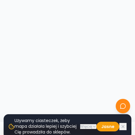
Używamy ciasteczek, żeby
mapa działała lepiej i szybciej
Jasne
Więcej
Cię prowadziła do sklepów.
Nawiguj do sklepu