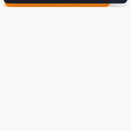
Second
Handy
Największa mapa sklepów second-hand
w Polsce. Znajdź lumpeks w swoim
mieście.
Nawigacja
Strona główna
Mapa sklepów
Artykuły