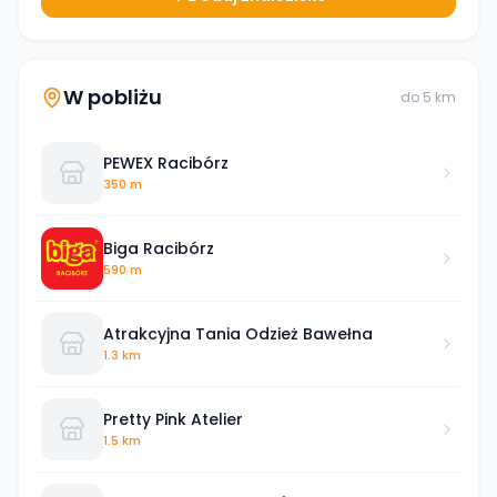
W pobliżu
do
5
km
PEWEX Racibórz
350 m
Biga Racibórz
590 m
Atrakcyjna Tania Odzież Bawełna
1.3 km
Pretty Pink Atelier
1.5 km