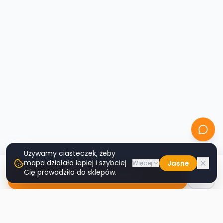
Używamy ciasteczek, żeby
mapa działała lepiej i szybciej
Jasne
Więcej
Cię prowadziła do sklepów.
Nawiguj do sklepu