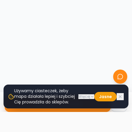
Używamy ciasteczek, żeby
mapa działała lepiej i szybciej
Jasne
Więcej
Cię prowadziła do sklepów.
Nawiguj do sklepu