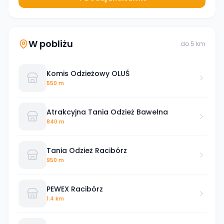
W pobliżu
do
5
km
Komis Odzieżowy OLUŚ
550 m
Atrakcyjna Tania Odzież Bawełna
840 m
Tania Odzież Racibórz
950 m
PEWEX Racibórz
1.4 km