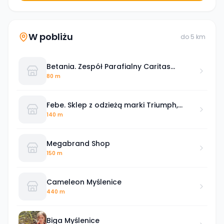
W pobliżu
do
5
km
Betania. Zespół Parafialny Caritas
Archidiecezji Krakowskiej
80 m
Febe. Sklep z odzieżą marki Triumph,
Wrangler, Feba, Tatuum
140 m
Megabrand Shop
150 m
Cameleon Myślenice
440 m
Biga Myślenice