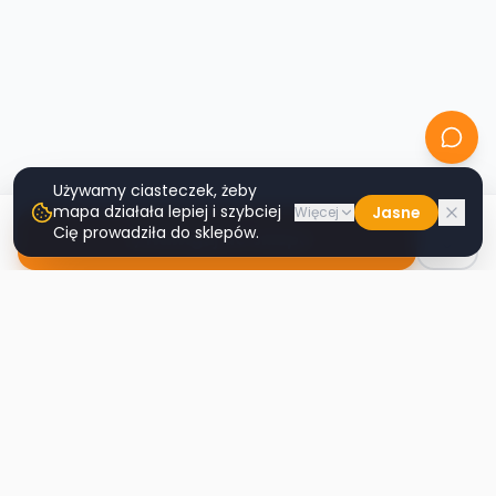
Używamy ciasteczek, żeby
mapa działała lepiej i szybciej
Jasne
Więcej
Cię prowadziła do sklepów.
Nawiguj do sklepu
Second
Handy
Największa mapa sklepów second-hand
w Polsce. Znajdź lumpeks w swoim
mieście.