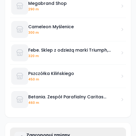
Megabrand Shop
290 m
Cameleon Myślenice
300 m
Febe. Sklep z odzieżą marki Triumph,
Wrangler, Feba, Tatuum
320 m
Pszczółka Kilińskiego
450 m
Betania. Zespół Parafialny Caritas
Archidiecezji Krakowskiej
460 m
Zaproponuj zmiany