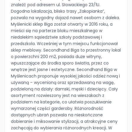
znaleźć pod adresem ul. Słowackiego 23/1U.
Dogodna lokalizacja, blisko trasy „Zakopianka”,
pozwala na wygodny dojazd nawet osobom z daleka.
Myślenicki sklep Biga został otwarty w 2016 roku, a
mieści się na parterze bloku mieszkalnego w
niedalekim sąsiedztwie szkoły podstawowej i
przedszkola. Wcześniej w tym miejscu funkcjonował
sklep meblowy. Secondhand Biga to przestronny lokal
o powierzchni 200 m2, posiada duże witryny,
wpuszczające do środka sporo światła, przez co
wnętrze jest jasne i estetyczne. Secondhand Biga w
Myślenicach proponuje wysokiej jakości odzież nową i
używaną – wycenioną oraz sprzedawaną na wagę,
podzieloną na działy: damski, męski i dziecięcy. Cały
asortyment rozwieszony jest na wieszakach z
podziałem na kategorie, co ułatwia poszukiwanie
wymarzonej części garderoby. Różnorodność
dostępnych ubrań pozwala na nieskończone
dobieranie i miksowanie stylizacji, a atrakcyjne ceny
zachęcają do wybierania różnorodnych kreacji. W