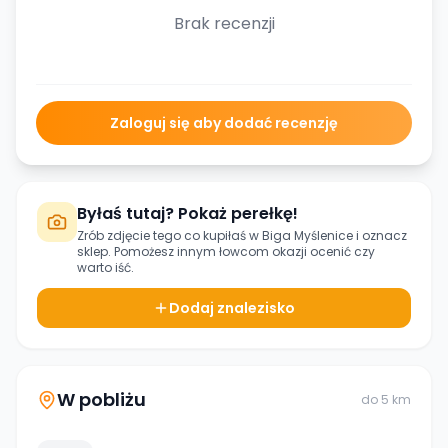
Brak recenzji
Zaloguj się aby dodać recenzję
Byłaś tutaj? Pokaż perełkę!
Zrób zdjęcie tego co kupiłaś w
Biga Myślenice
i oznacz
sklep. Pomożesz innym łowcom okazji ocenić czy
warto iść.
Dodaj znalezisko
W pobliżu
do
5
km