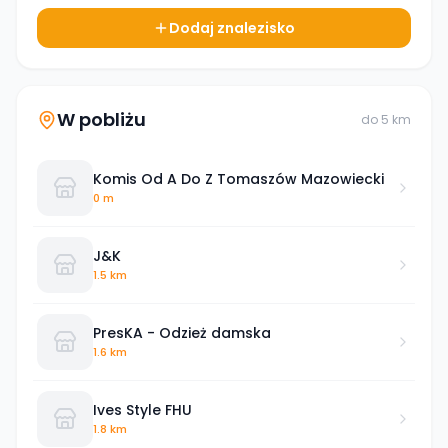
Dodaj znalezisko
W pobliżu
do
5
km
Komis Od A Do Z Tomaszów Mazowiecki
0 m
J&K
1.5 km
PresKA - Odzież damska
1.6 km
Ives Style FHU
1.8 km