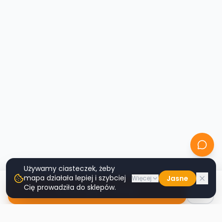
Używamy ciasteczek, żeby
mapa działała lepiej i szybciej
Jasne
Więcej
Cię prowadziła do sklepów.
Nawiguj do sklepu