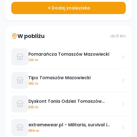
Dodaj znalezisko
W pobliżu
do
5
km
Pomarańcza Tomaszów Mazowiecki
130 m
Tipo Tomaszów Mazowiecki
180 m
Dyskont Tania Odzież Tomaszów
Mazowiecki
510 m
extremewear.pl - Militaria, survival i
outdoor Odzież i akcesoria
950 m