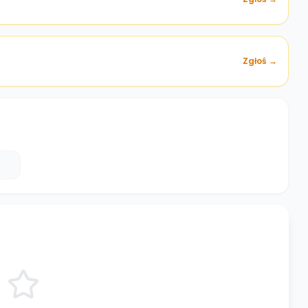
Zgłoś →