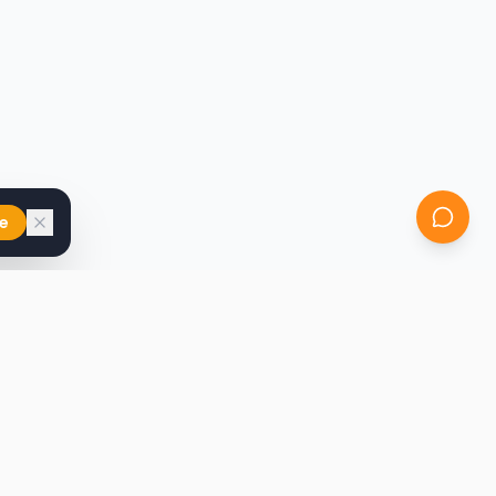
e
iast
Kontakt
marcin@secondhandy.com.pl