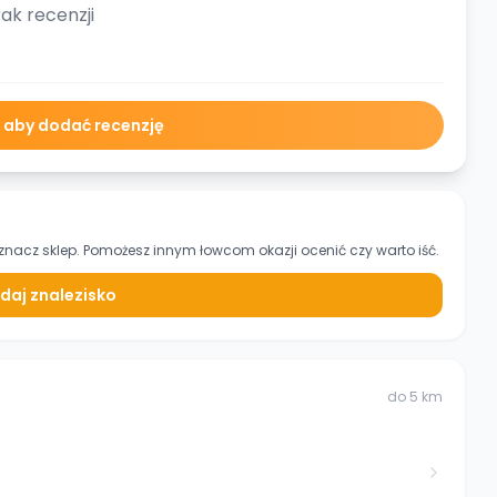
ak recenzji
ę aby dodać recenzję
znacz sklep. Pomożesz innym łowcom okazji ocenić czy warto iść.
daj znalezisko
do
5
km