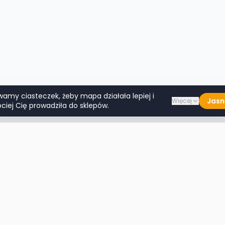
wamy ciasteczek, żeby mapa działała lepiej i
Jasn
Więcej
ciej Cię prowadziła do sklepów.
Lumpeksy w miastach
Więcej m
Warszawa
Lublin