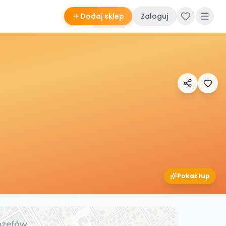
Dodaj sklep
Zaloguj
Pokaż łup