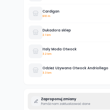
Cardigan
610 m
Dukadora sklep
2.1 km
Italy Moda Otwock
3.2 km
Odzież Używana Otwock Andriollego
3.3 km
Zaproponuj zmiany
Pomóż nam zaktualizować dane