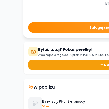
Br
Zaloguj si
Byłaś tutaj? Pokaż perełkę!
Zrób zdjęcie tego co kupiłaś w
POTIS & VERSO
i o
Do
W pobliżu
Birex sp.j. PHU. Sierpińscy
50 m