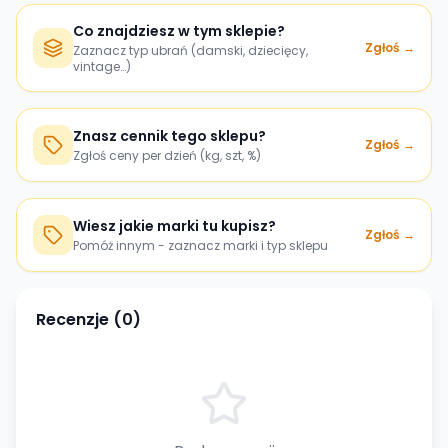
Co znajdziesz w tym sklepie?
Zgłoś →
Zaznacz typ ubrań (damski, dziecięcy,
vintage…)
Znasz cennik tego sklepu?
Zgłoś →
Zgłoś ceny per dzień (kg, szt, %)
Wiesz jakie marki tu kupisz?
Zgłoś →
Pomóż innym - zaznacz marki i typ sklepu
Recenzje (
0
)