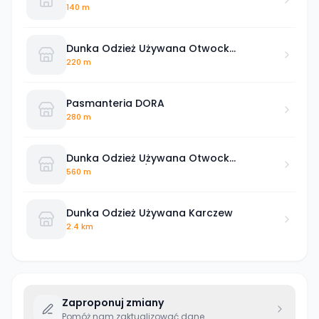
140 m
Dunka Odzież Używana Otwock
Powstańców Warszawy
220 m
Pasmanteria DORA
280 m
Dunka Odzież Używana Otwock
Karczewska 14/16 lokal 13
560 m
Dunka Odzież Używana Karczew
2.4 km
Zaproponuj zmiany
Pomóż nam zaktualizować dane