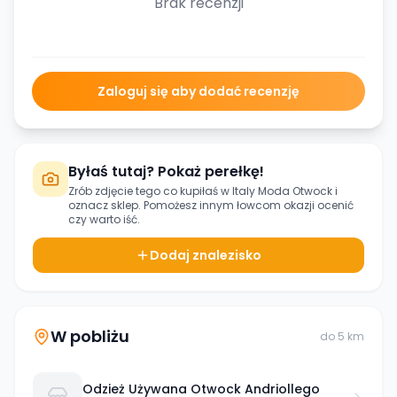
Brak recenzji
Zaloguj się aby dodać recenzję
Byłaś tutaj? Pokaż perełkę!
Zrób zdjęcie tego co kupiłaś w
Italy Moda Otwock
i
oznacz sklep. Pomożesz innym łowcom okazji ocenić
czy warto iść.
Dodaj znalezisko
W pobliżu
do
5
km
Odzież Używana Otwock Andriollego