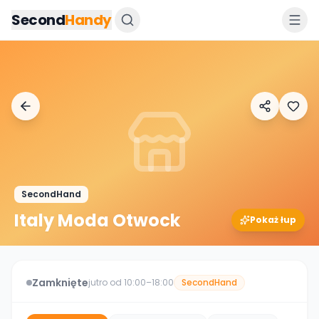
Przejdz do tresci
Second
Handy
SecondHand
Italy Moda Otwock
Pokaż łup
Zamknięte
jutro od 10:00–18:00
SecondHand