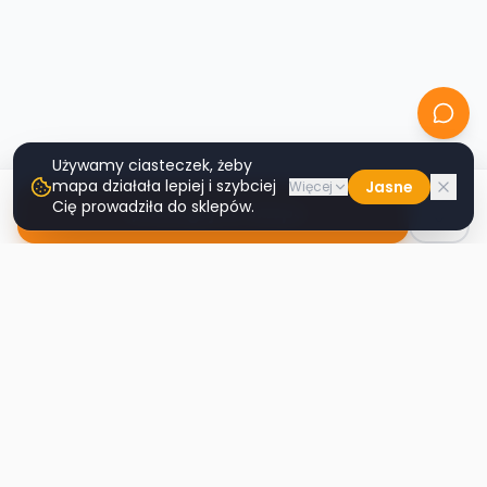
Używamy ciasteczek, żeby
mapa działała lepiej i szybciej
Jasne
Więcej
Cię prowadziła do sklepów.
Nawiguj do sklepu
Second
Handy
Największa mapa sklepów second-hand
w Polsce. Znajdź lumpeks w swoim
mieście.