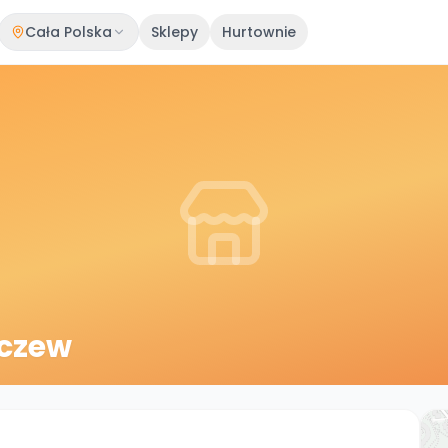
Cała Polska
Sklepy
Hurtownie
rczew