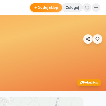
Dodaj sklep
Zaloguj
Pokaż łup