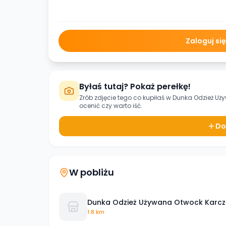
Zaloguj si
Byłaś tutaj? Pokaż perełkę!
Zrób zdjęcie tego co kupiłaś w
Dunka Odzież Uż
ocenić czy warto iść.
Do
W pobliżu
Dunka Odzież Używana Otwock Karcze
1.8 km