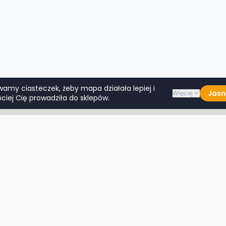
wamy ciasteczek, żeby mapa działała lepiej i
Jasn
Więcej
ciej Cię prowadziła do sklepów.
Lumpeksy w miastach
Więcej m
Warszawa
Lublin
Kraków
Katowice