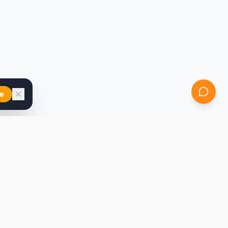
e
iast
Kontakt
marcin@secondhandy.com.pl
Polityka prywatności