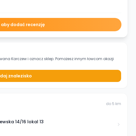
ę aby dodać recenzję
ywana Karczew
i oznacz sklep. Pomożesz innym łowcom okazji
daj znalezisko
do
5
km
wska 14/16 lokal 13