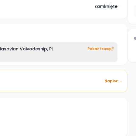
Zamknięte
sovian Voivodeship, PL
Pokaż trasę
Napisz →