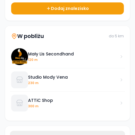
Dodaj znalezisko
W pobliżu
do
5
km
Mały Lis Secondhand
120 m
Studio Mody Vena
230 m
ATTiC Shop
300 m