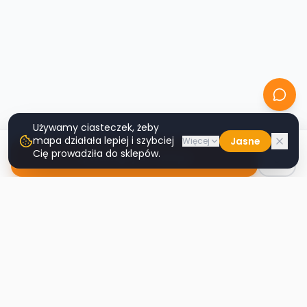
Używamy ciasteczek, żeby
mapa działała lepiej i szybciej
Jasne
Więcej
Cię prowadziła do sklepów.
Nawiguj do sklepu
Second
Handy
Największa mapa sklepów second-hand
w Polsce. Znajdź lumpeks w swoim