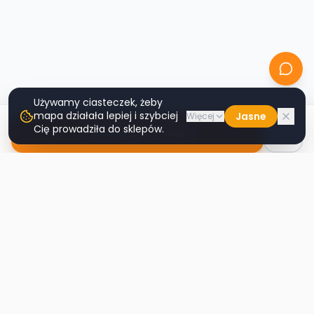
Używamy ciasteczek, żeby
mapa działała lepiej i szybciej
Jasne
Więcej
Cię prowadziła do sklepów.
Nawiguj do sklepu
Second
Handy
Największa mapa sklepów second-hand
w Polsce. Znajdź lumpeks w swoim
mieście.