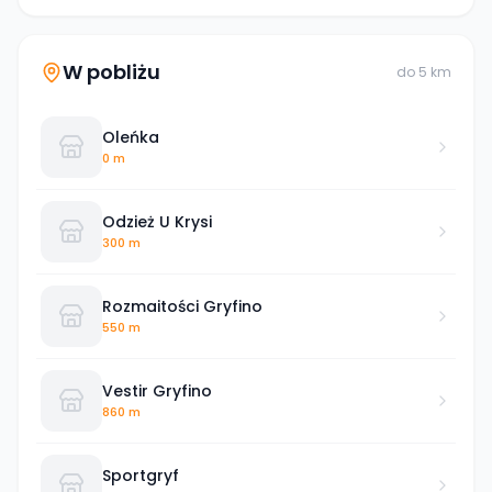
W pobliżu
do
5
km
Oleńka
0 m
Odzież U Krysi
300 m
Rozmaitości Gryfino
550 m
Vestir Gryfino
860 m
Sportgryf