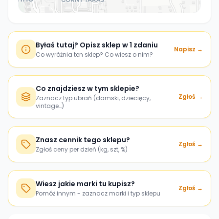
Byłaś tutaj? Opisz sklep w 1 zdaniu
Napisz →
Co wyróżnia ten sklep? Co wiesz o nim?
Co znajdziesz w tym sklepie?
Zgłoś →
Zaznacz typ ubrań (damski, dziecięcy,
vintage…)
Znasz cennik tego sklepu?
Zgłoś →
Zgłoś ceny per dzień (kg, szt, %)
Wiesz jakie marki tu kupisz?
Zgłoś →
Pomóż innym - zaznacz marki i typ sklepu