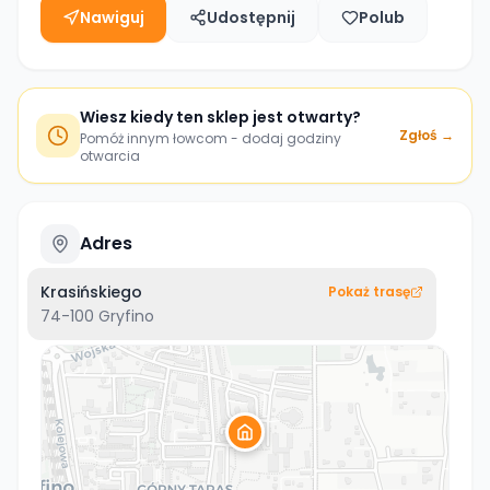
Nawiguj
Udostępnij
Polub
Wiesz kiedy ten sklep jest otwarty?
Zgłoś →
Pomóż innym łowcom - dodaj godziny
otwarcia
Adres
Krasińskiego
Pokaż trasę
74-100
Gryfino