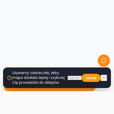
Używamy ciasteczek, żeby
mapa działała lepiej i szybciej
Jasne
Więcej
Cię prowadziła do sklepów.
Nawiguj do sklepu