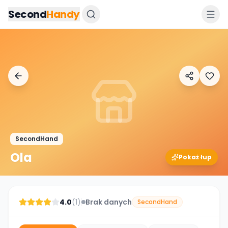
Przejdz do tresci
Second
Handy
SecondHand
Ola
Pokaż łup
4.0
(
1
)
Brak danych
SecondHand