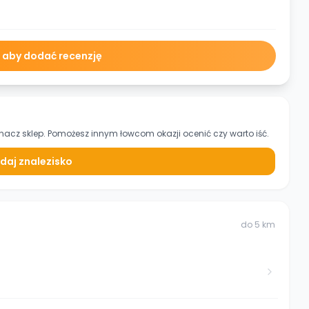
ę aby dodać recenzję
znacz sklep. Pomożesz innym łowcom okazji ocenić czy warto iść.
daj znalezisko
do
5
km