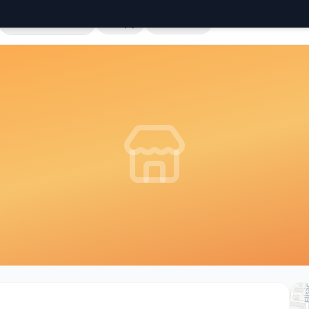
Cała Polska
Sklepy
Hurtownie