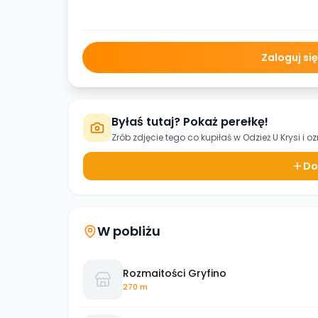
Zaloguj si
Byłaś tutaj? Pokaż perełkę!
Zrób zdjęcie tego co kupiłaś w
Odzież U Krysi
i o
Do
W pobliżu
Rozmaitości Gryfino
270 m