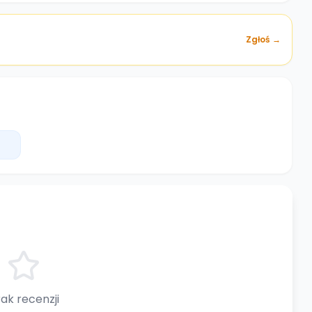
Zgłoś →
ak recenzji