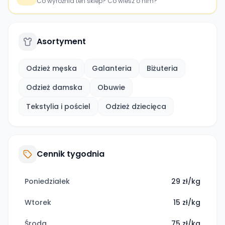
Co wyróżnia ten sklep? Co wiesz o nim?
Asortyment
Odzież męska
Galanteria
Biżuteria
Odzież damska
Obuwie
Tekstylia i pościel
Odzież dziecięca
Cennik tygodnia
Poniedziałek
29 zł/kg
Wtorek
15 zł/kg
Środa
75 zł/kg