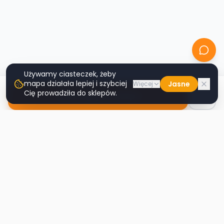
Używamy ciasteczek, żeby
mapa działała lepiej i szybciej
Jasne
Więcej
Cię prowadziła do sklepów.
Nawiguj do sklepu
Second
Handy
Największa mapa sklepów second-hand
w Polsce. Znajdź lumpeks w swoim
mieście.