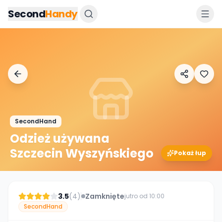
Przejdz do tresci
Second
Handy
SecondHand
Odzież używana
Szczecin Wyszyńskiego
Pokaż łup
3.5
(
4
)
Zamknięte
jutro od 10:00
SecondHand