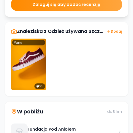
Zaloguj się aby dodać recenzję
Znaleziska z
Odzież używana Szczecin Wyszyńskiego
1
Dodaj
Vans
25
W pobliżu
do
5
km
Fundacja Pod Aniołem