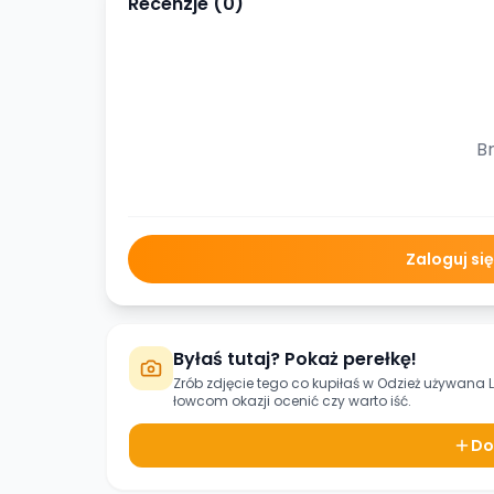
Recenzje (
0
)
Br
Zaloguj si
Byłaś tutaj? Pokaż perełkę!
Zrób zdjęcie tego co kupiłaś w
Odzież używana L
łowcom okazji ocenić czy warto iść.
Do