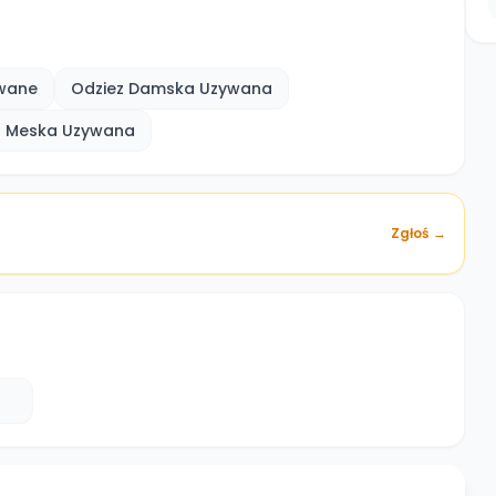
wane
Odziez Damska Uzywana
z Meska Uzywana
Zgłoś →