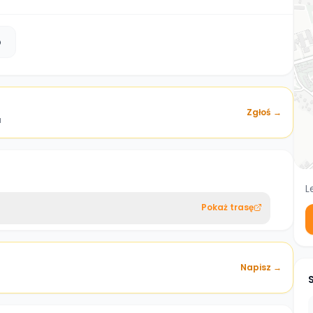
b
Zgłoś →
a
L
Pokaż trasę
Napisz →