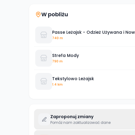
W pobliżu
Passe Leżajsk - Odzież Używana i No
740 m
Strefa Mody
790 m
Tekstylowo Leżajsk
1.4 km
Zaproponuj zmiany
Pomóż nam zaktualizować dane