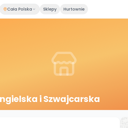
Cała Polska
Sklepy
Hurtownie
ngielska i Szwajcarska