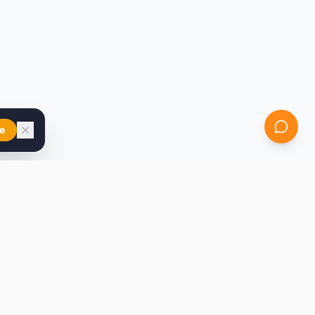
e
iast
Kontakt
marcin@secondhandy.com.pl
Polityka prywatności