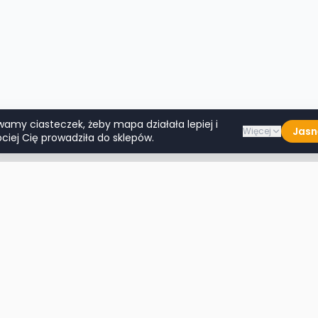
wamy ciasteczek, żeby mapa działała lepiej i
Jasn
Więcej
ciej Cię prowadziła do sklepów.
Lumpeksy w miastach
Więcej m
Warszawa
Lublin
Kraków
Katowice