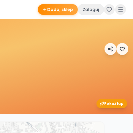
Dodaj sklep
Zaloguj
Pokaż łup