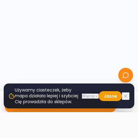
Używamy ciasteczek, żeby
mapa działała lepiej i szybciej
Jasne
Więcej
Cię prowadziła do sklepów.
Nawiguj do sklepu