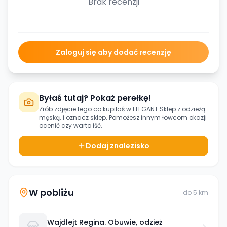
Brak recenzji
Zaloguj się aby dodać recenzję
Byłaś tutaj? Pokaż perełkę!
Zrób zdjęcie tego co kupiłaś w
ELEGANT Sklep z odzieżą
męską.
i oznacz sklep. Pomożesz innym łowcom okazji
ocenić czy warto iść.
Dodaj znalezisko
W pobliżu
do
5
km
Wajdlejt Regina. Obuwie, odzież