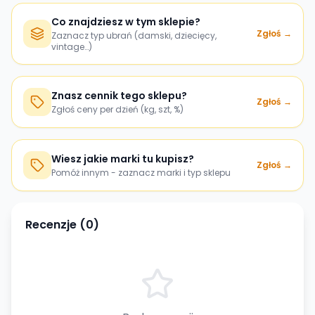
Co znajdziesz w tym sklepie?
Zgłoś →
Zaznacz typ ubrań (damski, dziecięcy,
vintage…)
Znasz cennik tego sklepu?
Zgłoś →
Zgłoś ceny per dzień (kg, szt, %)
Wiesz jakie marki tu kupisz?
Zgłoś →
Pomóż innym - zaznacz marki i typ sklepu
Recenzje (
0
)