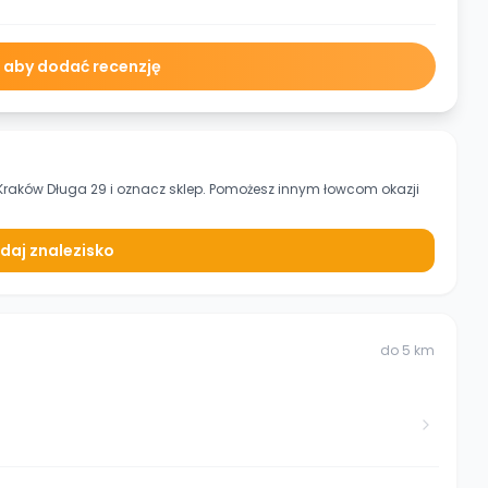
ę aby dodać recenzję
Kraków Długa 29
i oznacz sklep. Pomożesz innym łowcom okazji
daj znalezisko
do
5
km