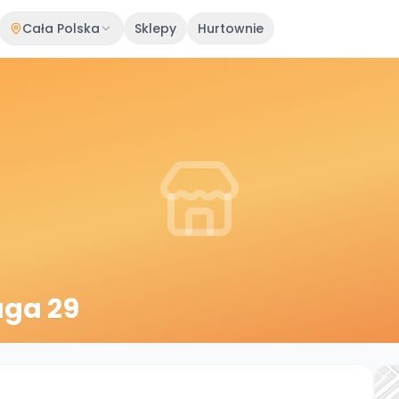
Cała Polska
Sklepy
Hurtownie
uga 29