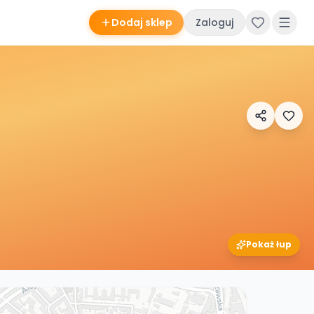
Dodaj sklep
Zaloguj
Pokaż łup