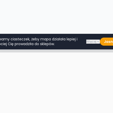
wamy ciasteczek, żeby mapa działała lepiej i
Jasn
Więcej
ciej Cię prowadziła do sklepów.
Lumpeksy w miastach
Więcej m
Warszawa
Lublin
Kraków
Katowice
Wrocław
Białystok