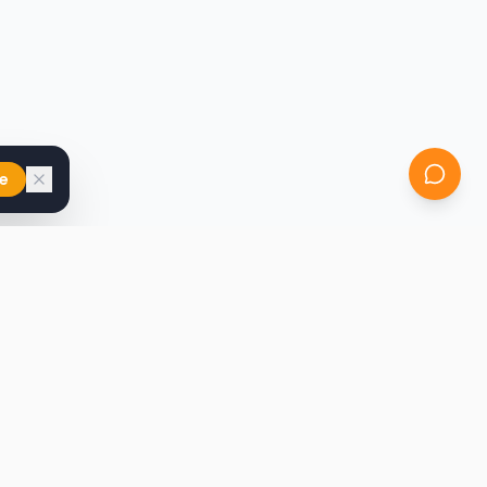
e
iast
Kontakt
marcin@secondhandy.com.pl
Polityka prywatności
Regulamin