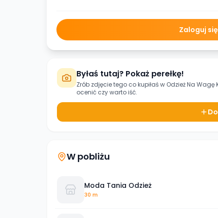
Zaloguj si
Byłaś tutaj? Pokaż perełkę!
Zrób zdjęcie tego co kupiłaś w
Odzież Na Wagę 
ocenić czy warto iść.
Do
W pobliżu
Moda Tania Odzież
30 m