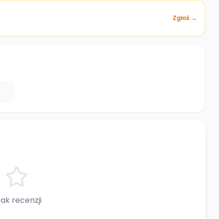
Zgłoś →
ak recenzji