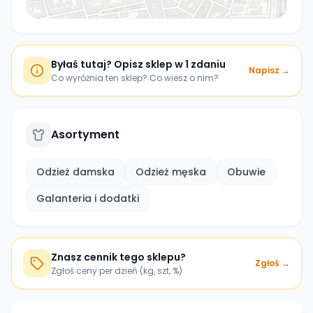
Byłaś tutaj? Opisz sklep w 1 zdaniu
Napisz →
Co wyróżnia ten sklep? Co wiesz o nim?
Asortyment
Odzież damska
Odzież męska
Obuwie
Galanteria i dodatki
Znasz cennik tego sklepu?
Zgłoś →
Zgłoś ceny per dzień (kg, szt, %)