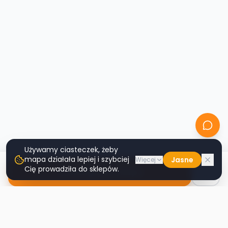
Używamy ciasteczek, żeby
mapa działała lepiej i szybciej
Jasne
Więcej
Cię prowadziła do sklepów.
Nawiguj do sklepu