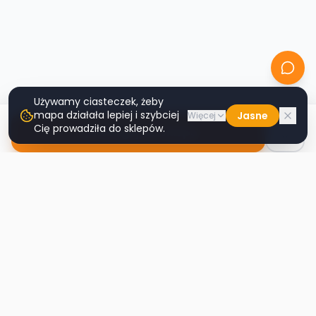
Używamy ciasteczek, żeby
mapa działała lepiej i szybciej
Jasne
Więcej
Cię prowadziła do sklepów.
Nawiguj do sklepu
Second
Handy
Największa mapa sklepów second-hand
w Polsce. Znajdź lumpeks w swoim
mieście.