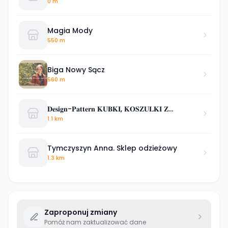
0 m
Magia Mody
550 m
Biga Nowy Sącz
560 m
𝐃𝐞𝐬𝐢𝐠𝐧-𝐏𝐚𝐭𝐭𝐞𝐫𝐧 𝐊𝐔𝐁𝐊𝐈, 𝐊𝐎𝐒𝐙𝐔𝐋𝐊𝐈 𝐙
𝐍𝐀𝐃𝐑𝐔𝐊𝐈𝐄𝐌 𝐎𝐝𝐳𝐢𝐞ż 𝐑
1.1 km
Tymczyszyn Anna. Sklep odzieżowy
1.3 km
Zaproponuj zmiany
Pomóż nam zaktualizować dane