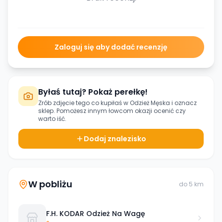
Zaloguj się aby dodać recenzję
Byłaś tutaj? Pokaż perełkę!
Zrób zdjęcie tego co kupiłaś w
Odzież Męska
i oznacz
sklep. Pomożesz innym łowcom okazji ocenić czy
warto iść.
Dodaj znalezisko
W pobliżu
do
5
km
F.H. KODAR Odzież Na Wagę