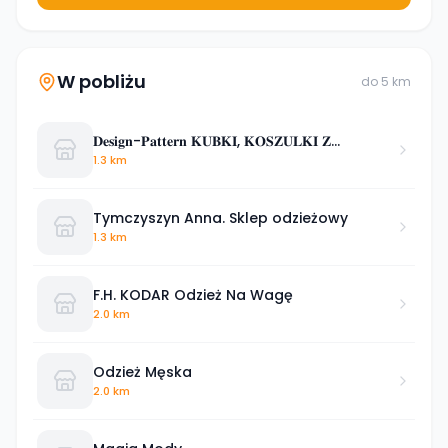
W pobliżu
do
5
km
𝐃𝐞𝐬𝐢𝐠𝐧-𝐏𝐚𝐭𝐭𝐞𝐫𝐧 𝐊𝐔𝐁𝐊𝐈, 𝐊𝐎𝐒𝐙𝐔𝐋𝐊𝐈 𝐙
𝐍𝐀𝐃𝐑𝐔𝐊𝐈𝐄𝐌 𝐎𝐝𝐳𝐢𝐞ż 𝐑
1.3 km
Tymczyszyn Anna. Sklep odzieżowy
1.3 km
F.H. KODAR Odzież Na Wagę
2.0 km
Odzież Męska
2.0 km