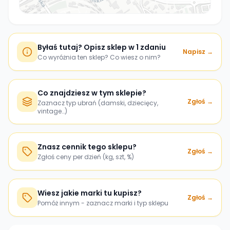
Byłaś tutaj? Opisz sklep w 1 zdaniu
Napisz →
Co wyróżnia ten sklep? Co wiesz o nim?
Co znajdziesz w tym sklepie?
Zgłoś →
Zaznacz typ ubrań (damski, dziecięcy,
vintage…)
Znasz cennik tego sklepu?
Zgłoś →
Zgłoś ceny per dzień (kg, szt, %)
Wiesz jakie marki tu kupisz?
Zgłoś →
Pomóż innym - zaznacz marki i typ sklepu