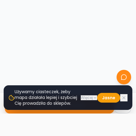
Używamy ciasteczek, żeby
mapa działała lepiej i szybciej
Jasne
Więcej
Cię prowadziła do sklepów.
Nawiguj do sklepu