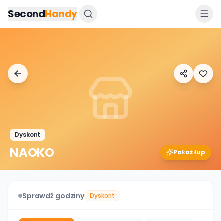
Przejdz do tresci
Second
Handy
Dyskont
NAOKO
Pokaż łup
Sprawdź godziny
Dyskont