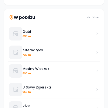
W pobliżu
do
5
km
Gabi
630 m
Alternatyva
720 m
Modny Wieszak
890 m
U Sowy Zgierska
960 m
Vivid