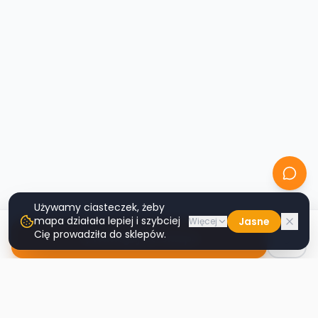
Używamy ciasteczek, żeby
mapa działała lepiej i szybciej
Jasne
Więcej
Cię prowadziła do sklepów.
Nawiguj do sklepu