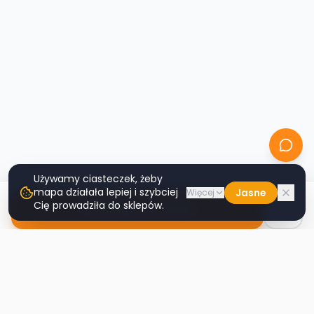
Używamy ciasteczek, żeby
mapa działała lepiej i szybciej
Jasne
Więcej
Cię prowadziła do sklepów.
Nawiguj do sklepu
Second
Handy