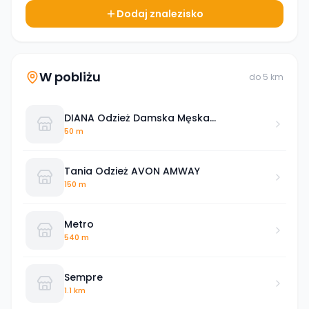
Dodaj znalezisko
W pobliżu
do
5
km
DIANA Odzież Damska Męska
Młodzieżowa Dziecięca na każdą Porę
50 m
Tania Odzież AVON AMWAY
150 m
Metro
540 m
Sempre
1.1 km