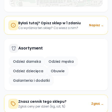
Byłaś tutaj? Opisz sklep w 1 zdaniu
Napisz →
Co wyróżnia ten sklep? Co wiesz o nim?
Asortyment
Odzież damska
Odzież męska
Odzież dziecięca
Obuwie
Galanteria i dodatki
Znasz cennik tego sklepu?
Zgłoś →
Zgłoś ceny per dzień (kg, szt, %)