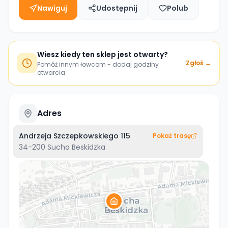
Nawiguj
Udostępnij
Polub
Wiesz kiedy ten sklep jest otwarty?
Zgłoś →
Pomóż innym łowcom - dodaj godziny
otwarcia
Adres
Andrzeja Szczepkowskiego 115
Pokaż trasę
34-200
Sucha Beskidzka