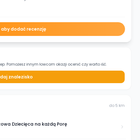
ę aby dodać recenzję
lep. Pomożesz innym łowcom okazji ocenić czy warto iść.
daj znalezisko
do
5
km
owa Dziecięca na każdą Porę