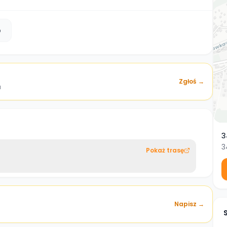
b
Zgłoś →
a
3
3
Pokaż trasę
Napisz →