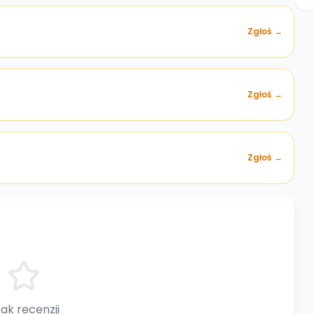
Zgłoś →
)
Zgłoś →
Zgłoś →
ak recenzji