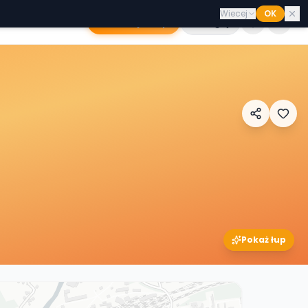
Wiecej
OK
Dodaj sklep
Zaloguj
Pokaż łup