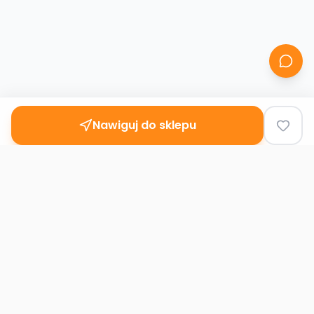
Nawiguj do sklepu
Second
Handy
Największa mapa sklepów second-hand
w Polsce. Znajdź lumpeks w swoim
mieście.