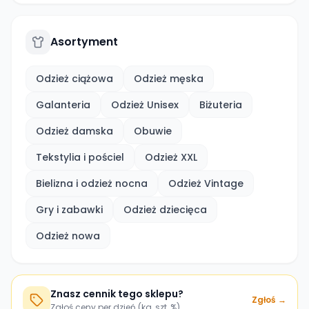
Asortyment
Odzież ciążowa
Odzież męska
Galanteria
Odzież Unisex
Biżuteria
Odzież damska
Obuwie
Tekstylia i pościel
Odzież XXL
Bielizna i odzież nocna
Odzież Vintage
Gry i zabawki
Odzież dziecięca
Odzież nowa
Znasz cennik tego sklepu?
Zgłoś →
Zgłoś ceny per dzień (kg, szt, %)