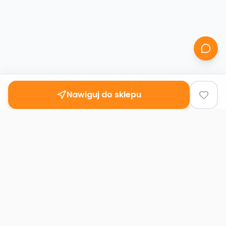
Nawiguj do sklepu
Second
Handy
Największa mapa sklepów second-hand
w Polsce. Znajdź lumpeks w swoim
mieście.