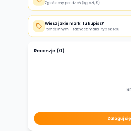
Zgłoś ceny per dzień (kg, szt, %)
Wiesz jakie marki tu kupisz?
Pomóż innym - zaznacz marki i typ sklepu
Recenzje (
0
)
Br
Zaloguj si