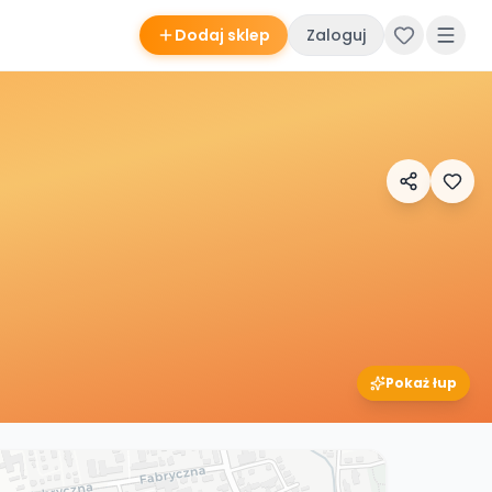
Dodaj sklep
Zaloguj
Pokaż łup