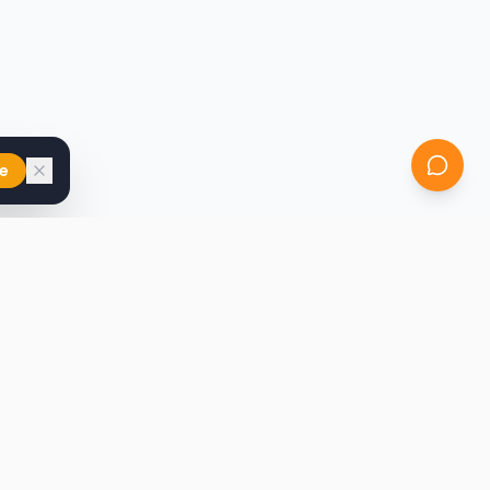
e
iast
Kontakt
marcin@secondhandy.com.pl
Polityka prywatności
Regulamin