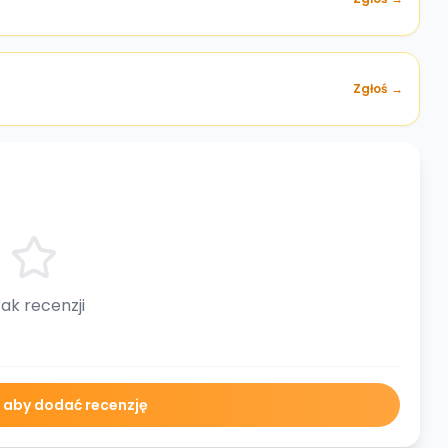
Zgłoś →
ak recenzji
ę aby dodać recenzję