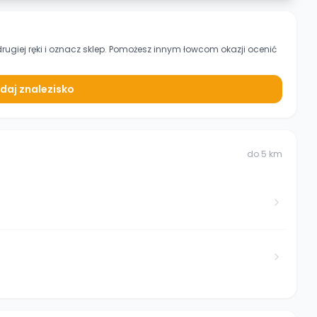
drugiej ręki
i oznacz sklep. Pomożesz innym łowcom okazji ocenić
daj znalezisko
do
5
km