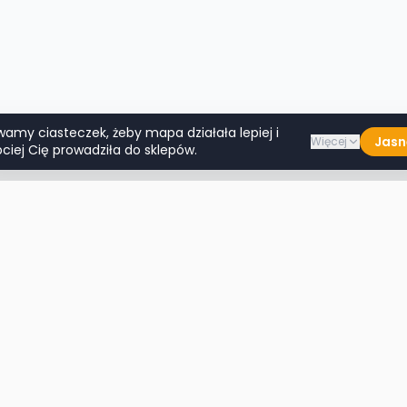
wamy ciasteczek, żeby mapa działała lepiej i
Jasn
Więcej
ciej Cię prowadziła do sklepów.
Lumpeksy w miastach
Więcej m
Warszawa
Lublin
Kraków
Katowice
Wrocław
Białystok