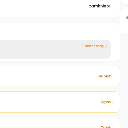
zamknięte
Pokaż trasę
Napisz →
Zgłoś →
)
Zgłoś →