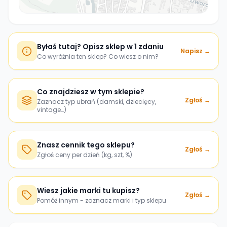
Byłaś tutaj? Opisz sklep w 1 zdaniu
Napisz →
Co wyróżnia ten sklep? Co wiesz o nim?
Co znajdziesz w tym sklepie?
Zgłoś →
Zaznacz typ ubrań (damski, dziecięcy,
vintage…)
Znasz cennik tego sklepu?
Zgłoś →
Zgłoś ceny per dzień (kg, szt, %)
Wiesz jakie marki tu kupisz?
Zgłoś →
Pomóż innym - zaznacz marki i typ sklepu