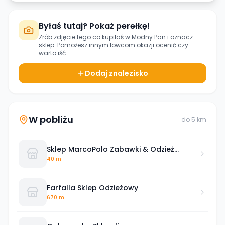
Byłaś tutaj? Pokaż perełkę!
Zrób zdjęcie tego co kupiłaś w
Modny Pan
i oznacz
sklep. Pomożesz innym łowcom okazji ocenić czy
warto iść.
Dodaj znalezisko
W pobliżu
do
5
km
Sklep MarcoPolo Zabawki & Odzież
Koronowo
40 m
Farfalla Sklep Odzieżowy
670 m