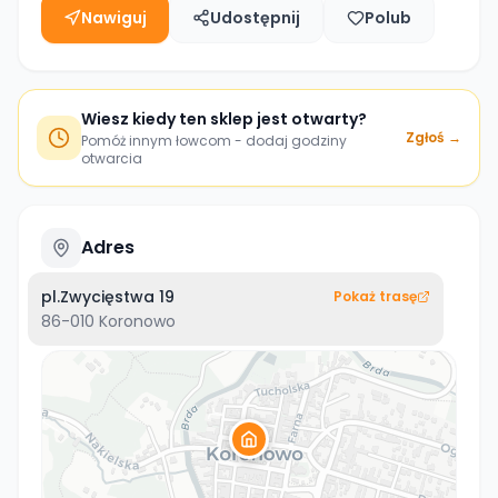
Nawiguj
Udostępnij
Polub
Wiesz kiedy ten sklep jest otwarty?
Zgłoś →
Pomóż innym łowcom - dodaj godziny
otwarcia
Adres
pl.Zwycięstwa 19
Pokaż trasę
86-010
Koronowo