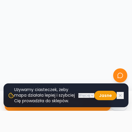
Używamy ciasteczek, żeby
mapa działała lepiej i szybciej
Jasne
Więcej
Cię prowadziła do sklepów.
Nawiguj do sklepu