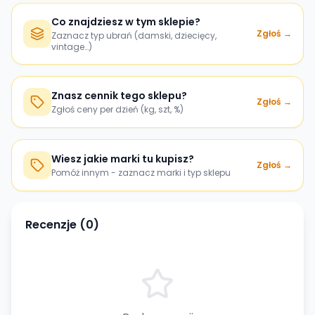
Co znajdziesz w tym sklepie?
Zgłoś →
Zaznacz typ ubrań (damski, dziecięcy,
vintage…)
Znasz cennik tego sklepu?
Zgłoś →
Zgłoś ceny per dzień (kg, szt, %)
Wiesz jakie marki tu kupisz?
Zgłoś →
Pomóż innym - zaznacz marki i typ sklepu
Recenzje (
0
)