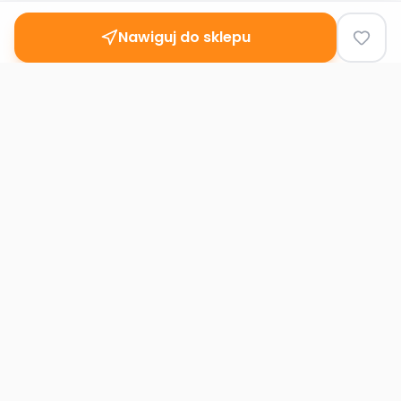
Nawiguj do sklepu
Second
Handy
Największa mapa sklepów second-hand
w Polsce. Znajdź lumpeks w swoim
mieście.
Nawigacja
Strona główna
Mapa sklepów