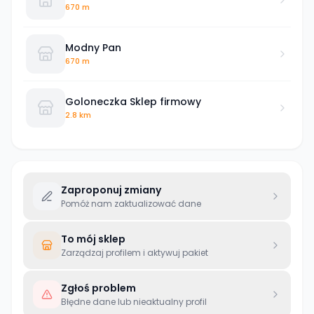
Koronowo
670 m
Modny Pan
670 m
Goloneczka Sklep firmowy
2.8 km
Zaproponuj zmiany
Pomóż nam zaktualizować dane
To mój sklep
Zarządzaj profilem i aktywuj pakiet
Zgłoś problem
Błędne dane lub nieaktualny profil