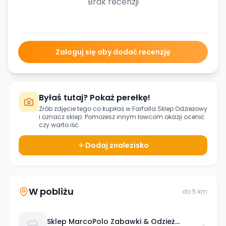
Brak recenzji
Zaloguj się aby dodać recenzję
Byłaś tutaj? Pokaż perełkę!
Zrób zdjęcie tego co kupiłaś w
Farfalla Sklep Odzieżowy
i oznacz sklep. Pomożesz innym łowcom okazji ocenić
czy warto iść.
Dodaj znalezisko
W pobliżu
do
5
km
Sklep MarcoPolo Zabawki & Odzież