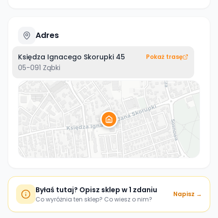
Adres
Księdza Ignacego Skorupki 45
Pokaż trasę
05-091
Ząbki
Byłaś tutaj? Opisz sklep w 1 zdaniu
Napisz →
Co wyróżnia ten sklep? Co wiesz o nim?