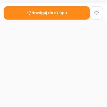
Nawiguj do sklepu
Second
Handy
Największa mapa sklepów second-hand
w Polsce. Znajdź lumpeks w swoim
mieście.
Nawigacja
Strona główna