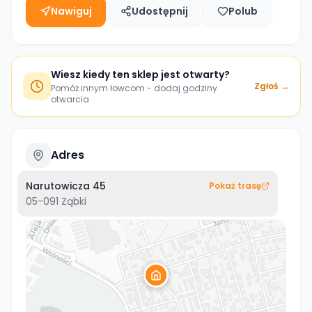
Nawiguj
Udostępnij
Polub
Wiesz kiedy ten sklep jest otwarty?
Zgłoś →
Pomóż innym łowcom - dodaj godziny
otwarcia
Adres
Narutowicza 45
Pokaż trasę
05-091
Ząbki