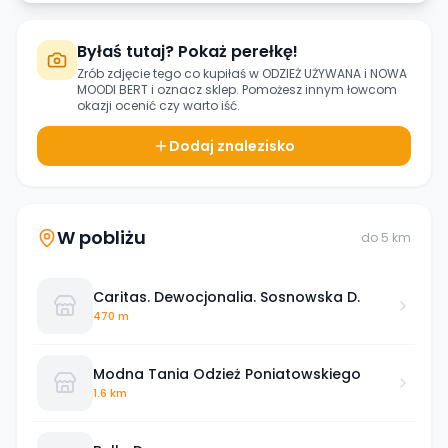
Byłaś tutaj? Pokaż perełkę!
Zrób zdjęcie tego co kupiłaś w
ODZIEŻ UŻYWANA i NOWA
MOODI BERT
i oznacz sklep. Pomożesz innym łowcom
okazji ocenić czy warto iść.
Dodaj znalezisko
W pobliżu
do
5
km
Caritas. Dewocjonalia. Sosnowska D.
470 m
Modna Tania Odzież Poniatowskiego
1.6 km