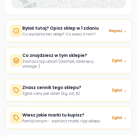
Byłaś tutaj? Opisz sklep w 1 zdaniu
Napisz →
Co wyróżnia ten sklep? Co wiesz o nim?
Co znajdziesz w tym sklepie?
Zgłoś →
Zaznacz typ ubrań (damski, dziecięcy,
vintage…)
Znasz cennik tego sklepu?
Zgłoś →
Zgłoś ceny per dzień (kg, szt, %)
Wiesz jakie marki tu kupisz?
Zgłoś →
Pomóż innym - zaznacz marki i typ sklepu