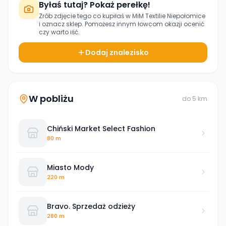
Byłaś tutaj? Pokaż perełkę!
Zrób zdjęcie tego co kupiłaś w
MiM Textilie Niepołomice
i oznacz sklep. Pomożesz innym łowcom okazji ocenić
czy warto iść.
Dodaj znalezisko
W pobliżu
do
5
km
Chiński Market Select Fashion
80 m
Miasto Mody
220 m
Bravo. Sprzedaż odzieży
280 m