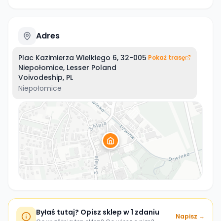
Adres
Plac Kazimierza Wielkiego 6, 32-005
Pokaż trasę
Niepołomice, Lesser Poland
Voivodeship, PL
Niepołomice
Byłaś tutaj? Opisz sklep w 1 zdaniu
Napisz →