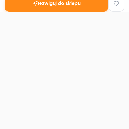
Nawiguj do sklepu
Second
Handy
Największa mapa sklepów second-hand
w Polsce. Znajdź lumpeks w swoim
mieście.
Nawigacja
Strona główna
Mapa sklepów
Artykuły