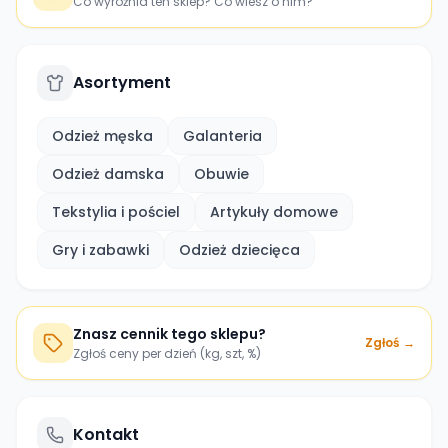
Co wyróżnia ten sklep? Co wiesz o nim?
Asortyment
Odzież męska
Galanteria
Odzież damska
Obuwie
Tekstylia i pościel
Artykuły domowe
Gry i zabawki
Odzież dziecięca
Znasz cennik tego sklepu?
Zgłoś →
Zgłoś ceny per dzień (kg, szt, %)
Kontakt