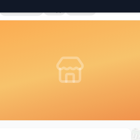
Cała Polska
Sklepy
Hurtownie