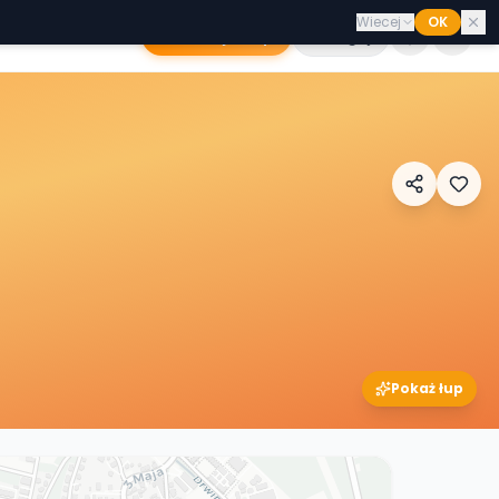
Wiecej
OK
Dodaj sklep
Zaloguj
Pokaż łup