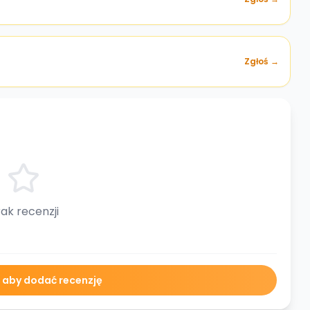
Zgłoś →
ak recenzji
ę aby dodać recenzję