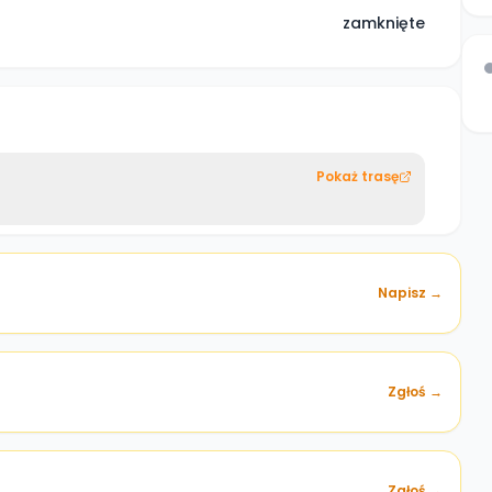
zamknięte
Pokaż trasę
Napisz →
Zgłoś →
)
Zgłoś →