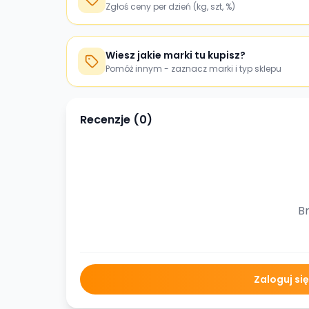
Zgłoś ceny per dzień (kg, szt, %)
Wiesz jakie marki tu kupisz?
Pomóż innym - zaznacz marki i typ sklepu
Recenzje (
0
)
Br
Zaloguj si