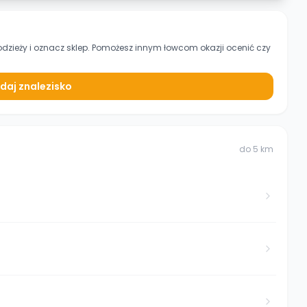
odzieży
i oznacz sklep. Pomożesz innym łowcom okazji ocenić czy
daj znalezisko
do
5
km