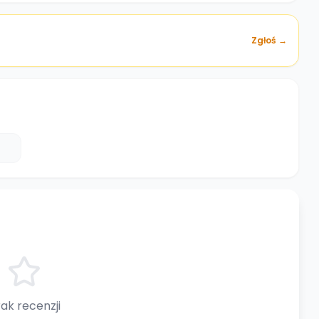
Zgłoś →
ak recenzji