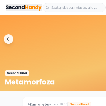
Przejdz do tresci
Second
Handy
SecondHand
Metamorfoza
Zamknięte
jutro od 10:00
SecondHand