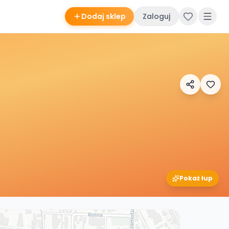
Dodaj sklep
Zaloguj
Pokaż łup