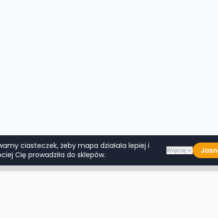
wamy ciasteczek, żeby mapa działała lepiej i
Jasn
Więcej
ciej Cię prowadziła do sklepów.