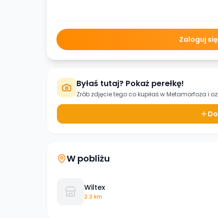
Zaloguj si
Byłaś tutaj? Pokaż perełkę!
Zrób zdjęcie tego co kupiłaś w
Metamorfoza
i o
Do
W pobliżu
Wiltex
2.2 km