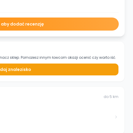
ę aby dodać recenzję
znacz sklep. Pomożesz innym łowcom okazji ocenić czy warto iść.
daj znalezisko
do
5
km