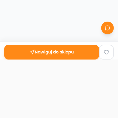
Nawiguj do sklepu
Second
Handy
Największa mapa sklepów second-hand
w Polsce. Znajdź lumpeks w swoim
mieście.