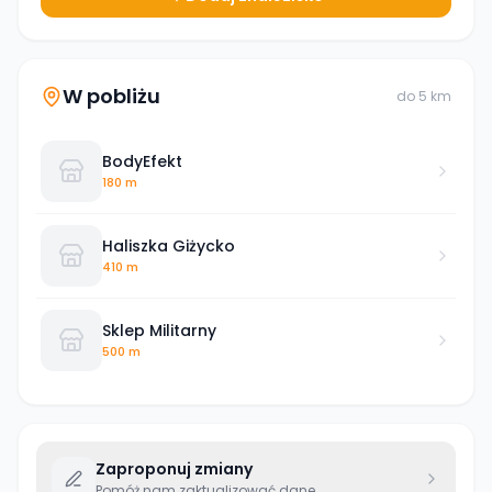
W pobliżu
do
5
km
BodyEfekt
180 m
Haliszka Giżycko
410 m
Sklep Militarny
500 m
Zaproponuj zmiany
Pomóż nam zaktualizować dane