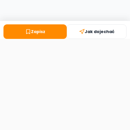
Zapisz
Jak dojechać
Second
Handy
Największa mapa sklepów second-hand
w Polsce. Znajdź lumpeks w swoim
mieście.
Nawigacja