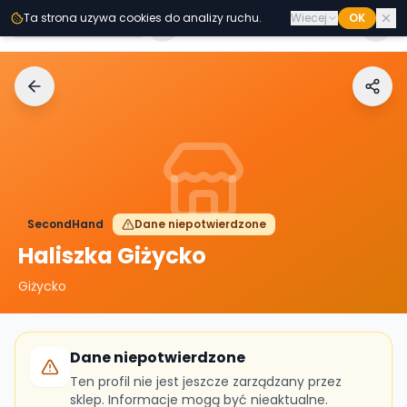
Przejdz do tresci
Ta strona uzywa cookies do analizy ruchu.
Wiecej
OK
Second
Handy
SecondHand
Dane niepotwierdzone
Haliszka Giżycko
Giżycko
Dane niepotwierdzone
Ten profil nie jest jeszcze zarządzany przez
sklep. Informacje mogą być nieaktualne.