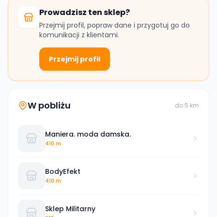
Prowadzisz ten sklep?
Przejmij profil, popraw dane i przygotuj go do
komunikacji z klientami.
Przejmij profil
W pobliżu
do
5
km
Maniera. moda damska.
410 m
BodyEfekt
410 m
Sklep Militarny