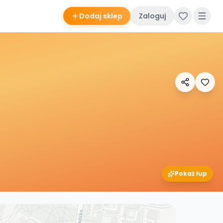
Dodaj sklep
Zaloguj
Pokaż łup