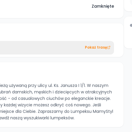
Zamknięte
Pokaż trasę
żą używaną przy ulicy ul. Ks. Janusza I 1/1. W naszym
ubrań damskich, męskich i dziecięcych w atrakcyjnych
ość - od casualowych ciuchów po eleganckie kreacje.
y każdej wizycie możesz odkryć coś nowego. Jeśli
e miejsce dla Ciebie. Zapraszamy do Lumpeksu MamyStyl
awdź naszą wyszukiwarki lumpeksów.