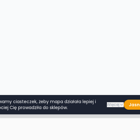
wamy ciasteczek, żeby mapa działała lepiej i
Jasn
Więcej
ciej Cię prowadziła do sklepów.