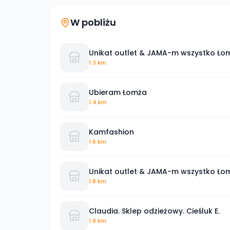
W pobliżu
Unikat outlet & JAMA-m wszystko Ło
1.3 km
Ubieram Łomża
1.4 km
Kamfashion
1.6 km
Unikat outlet & JAMA-m wszystko Ło
1.8 km
Claudia. Sklep odzieżowy. Cieśluk E.
1.9 km