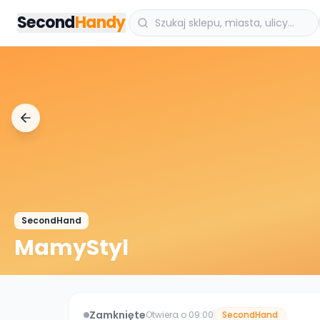
Przejdz do tresci
Second
Handy
SecondHand
MamyStyl
Zamknięte
Otwiera o 09:00
SecondHand