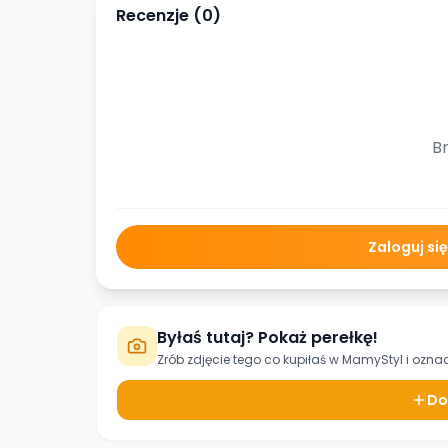
Recenzje (
0
)
Br
Zaloguj si
Byłaś tutaj? Pokaż perełkę!
Zrób zdjęcie tego co kupiłaś w
MamyStyl
i oznac
Do