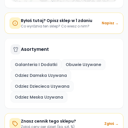
Byłaś tutaj? Opisz sklep w 1 zdaniu
Napisz →
Co wyróżnia ten sklep? Co wiesz o nim?
Asortyment
Galanteria I Dodatki
Obuwie Uzywane
Odziez Damska Uzywana
Odziez Dziecieca Uzywana
Odziez Meska Uzywana
Znasz cennik tego sklepu?
Zgłoś →
Zgłoś ceny per dzień (kg, szt, %)