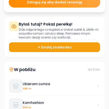
Zaloguj się aby dodać recenzję
Byłaś tutaj? Pokaż perełkę!
Zrób zdjęcie tego co kupiłaś w
Unikat outlet & JAMA-m
wszystko Łomża
i oznacz sklep. Pomożesz innym
łowcom okazji ocenić czy warto iść.
Dodaj znalezisko
W pobliżu
do
5
km
Ubieram Łomża
480 m
Kamfashion
550 m