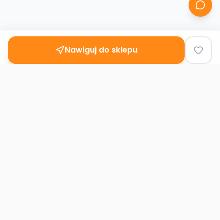
Nawiguj do sklepu
Second
Handy
Największa mapa sklepów second-hand
w Polsce. Znajdź lumpeks w swoim
mieście.
Nawigacja