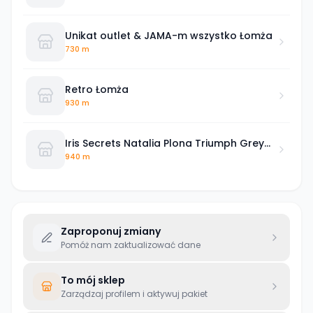
Unikat outlet & JAMA-m wszystko Łomża
730 m
Retro Łomża
930 m
Iris Secrets Natalia Plona Triumph Grey
Wolf
940 m
Zaproponuj zmiany
Pomóż nam zaktualizować dane
To mój sklep
Zarządzaj profilem i aktywuj pakiet