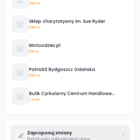
450 m
Sklep charytatywny im. Sue Ryder
530 m
Motoodziez.pl
610 m
PatrickS Bydgoszcz Gdańska
830 m
Butik Cyrkularny Centrum Handlowe
Focus
1.3 km
Zaproponuj zmiany
Pomóż nam zaktualizować dane