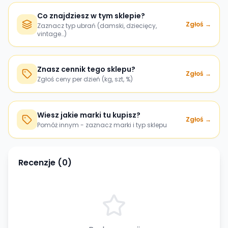
Co znajdziesz w tym sklepie?
Zgłoś →
Zaznacz typ ubrań (damski, dziecięcy,
vintage…)
Znasz cennik tego sklepu?
Zgłoś →
Zgłoś ceny per dzień (kg, szt, %)
Wiesz jakie marki tu kupisz?
Zgłoś →
Pomóż innym - zaznacz marki i typ sklepu
Recenzje (
0
)