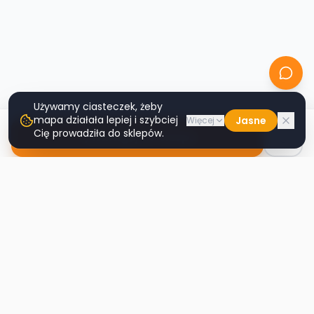
Używamy ciasteczek, żeby
mapa działała lepiej i szybciej
Jasne
Więcej
Cię prowadziła do sklepów.
Nawiguj do sklepu
Second
Handy
Największa mapa sklepów second-hand
w Polsce. Znajdź lumpeks w swoim
mieście.