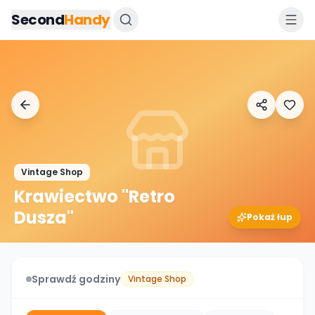
Przejdz do tresci
Second
Handy
Vintage Shop
Krawiectwo "Retro
Dusza"
Pokaż łup
Sprawdź godziny
Vintage Shop