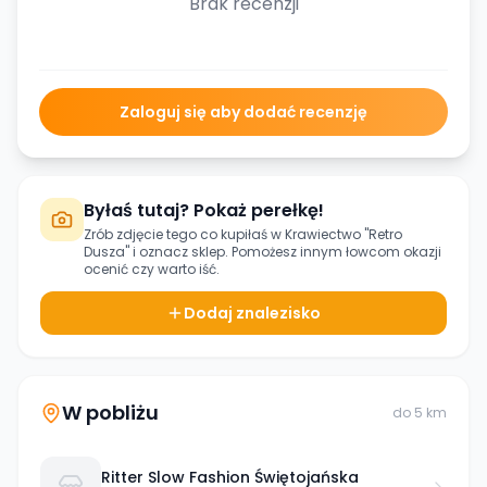
Brak recenzji
Zaloguj się aby dodać recenzję
Byłaś tutaj? Pokaż perełkę!
Zrób zdjęcie tego co kupiłaś w
Krawiectwo "Retro
Dusza"
i oznacz sklep. Pomożesz innym łowcom okazji
ocenić czy warto iść.
Dodaj znalezisko
W pobliżu
do
5
km
Ritter Slow Fashion Świętojańska