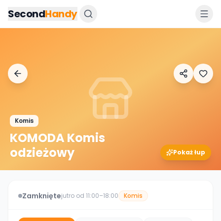
Przejdz do tresci
Second
Handy
Komis
KOMODA Komis
odzieżowy
Pokaż łup
Zamknięte
jutro od 11:00–18:00
Komis