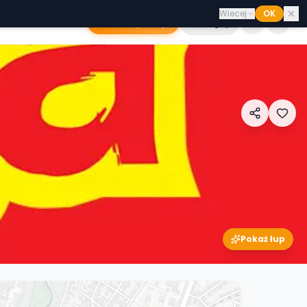
Wiecej
OK
Dodaj sklep
Zaloguj
Pokaż łup