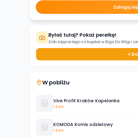
Zaloguj si
Byłaś tutaj? Pokaż perełkę!
Zrób zdjęcie tego co kupiłaś w
Biga Do Wilgi
i o
Do
W pobliżu
Vive Profit Kraków Kapelanka
1.2 km
KOMODA Komis odzieżowy
1.3 km