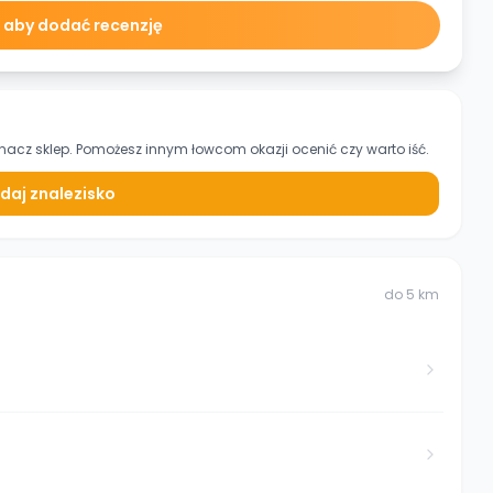
ę aby dodać recenzję
znacz sklep. Pomożesz innym łowcom okazji ocenić czy warto iść.
daj znalezisko
do
5
km