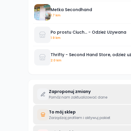
Metka Secondhand
1.7 km
Po prostu Ciuch... - Odzież Używana
1.9 km
Thrifty - Second Hand Store, odzież 
2.0 km
Zaproponuj zmiany
Pomóż nam zaktualizować dane
To mój sklep
Zarządzaj profilem i aktywuj pakiet