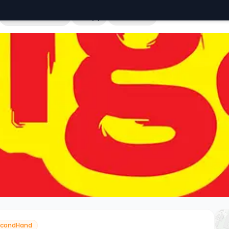
Cała Polska
Sklepy
Hurtownie
econdHand