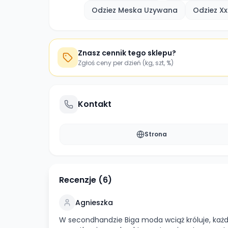
Odziez Meska Uzywana
Odziez X
Znasz cennik tego sklepu?
Zgłoś ceny per dzień (kg, szt, %)
Kontakt
Strona
Recenzje (
6
)
Agnieszka
W secondhandzie Biga moda wciąż króluje, każdy 