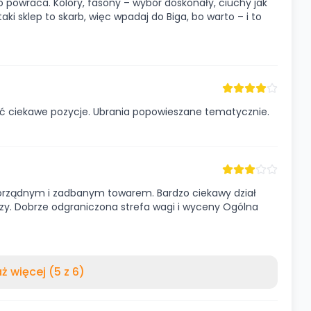
to powraca. Kolory, fasony – wybór doskonały, ciuchy jak
aki sklep to skarb, więc wpadaj do Biga, bo warto – i to
ć ciekawe pozycje. Ubrania popowieszane tematycznie.
porządnym i zadbanym towarem. Bardzo ciekawy dział
uzy. Dobrze odgraniczona strefa wagi i wyceny Ogólna
ż więcej (5 z 6)