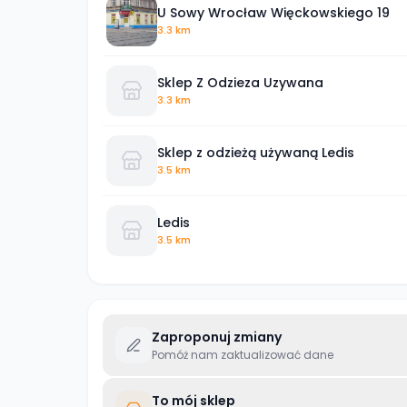
U Sowy Wrocław Więckowskiego 19
3.3 km
Sklep Z Odzieza Uzywana
3.3 km
Sklep z odzieżą używaną Ledis
3.5 km
Ledis
3.5 km
Zaproponuj zmiany
Pomóż nam zaktualizować dane
To mój sklep