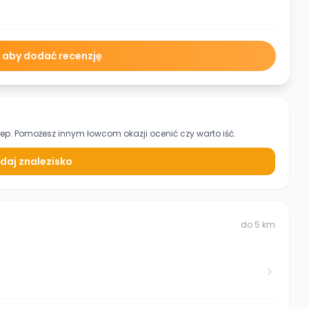
ę aby dodać recenzję
lep. Pomożesz innym łowcom okazji ocenić czy warto iść.
daj znalezisko
do
5
km