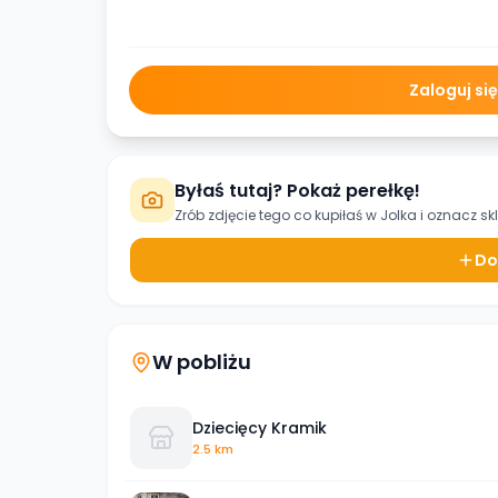
Zaloguj si
Byłaś tutaj? Pokaż perełkę!
Zrób zdjęcie tego co kupiłaś w
Jolka
i oznacz sk
Do
W pobliżu
Dziecięcy Kramik
2.5 km