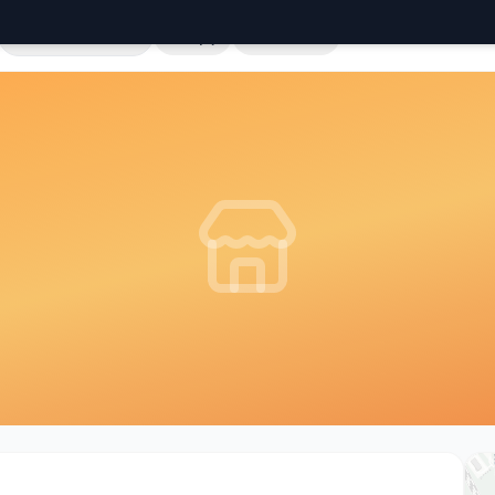
Cała Polska
Sklepy
Hurtownie