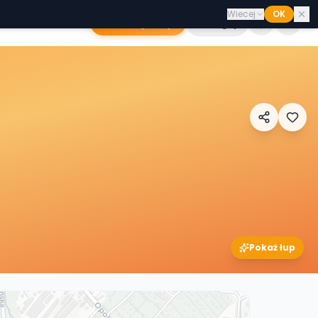
Wiecej
OK
Dodaj sklep
Zaloguj
Pokaż łup