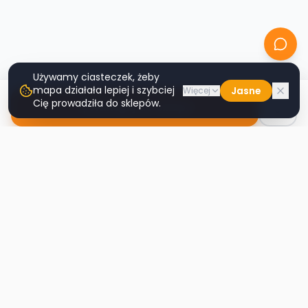
Używamy ciasteczek, żeby
mapa działała lepiej i szybciej
Jasne
Więcej
Cię prowadziła do sklepów.
Nawiguj do sklepu
Second
Handy
Największa mapa sklepów second-hand
w Polsce. Znajdź lumpeks w swoim
mieście.