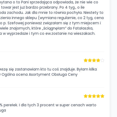
pytana o to Pani sprzedająca odpowiada, że nie wie co
towar jest już bardzo przebrany. Po 4 tyg., o ile
koda zachodu. Jak dla mnie to równia pochyła. Niestety to
ezienia innego sklepu (wymiana regularnie, co 2 tyg, cena
ię do p. Szefowej ponieważ związałam się z tym miejscem i
 wiele znajomych, które „ściągnęłam” do Fatałaszka,
ia w wyprzedaże i tym co ew.zostanie na wieszakach.
awszę się zastanawiam kto tu coś znajduje. Byłam kilka
 🙁 Ogólna ocena Asortyment Obsługa Ceny
 perełek. I dla tych 3 procent w super cenach warto
uga