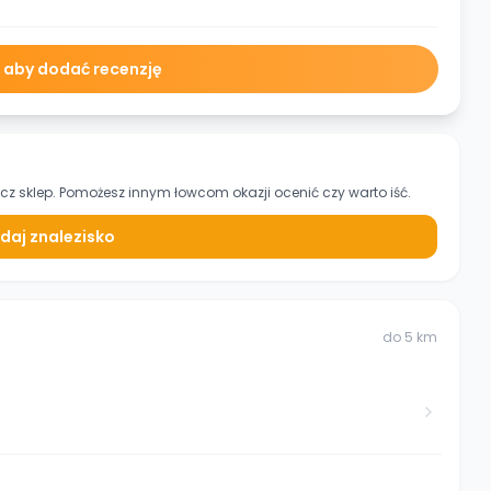
ę aby dodać recenzję
cz sklep. Pomożesz innym łowcom okazji ocenić czy warto iść.
daj znalezisko
do
5
km