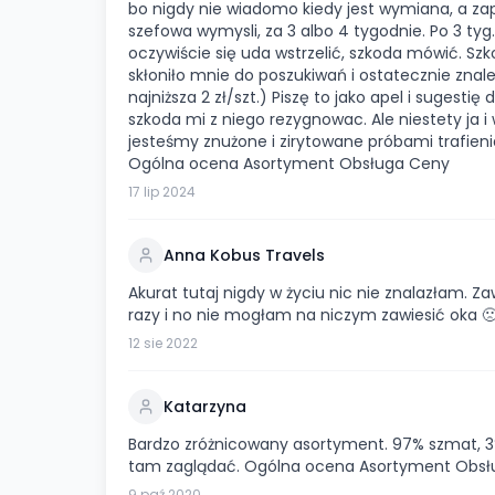
bo nigdy nie wiadomo kiedy jest wymiana, a za
szefowa wymysli, za 3 albo 4 tygodnie. Po 3 tyg. 
oczywiście się uda wstrzelić, szkoda mówić. Sz
skłoniło mnie do poszukiwań i ostatecznie znal
najniższa 2 zł/szt.) Piszę to jako apel i sugest
szkoda mi z niego rezygnowac. Ale niestety ja i
jesteśmy znużone i zirytowane próbami trafien
Ogólna ocena Asortyment Obsługa Ceny
17 lip 2024
Anna Kobus Travels
Akurat tutaj nigdy w życiu nic nie znalazłam. Z
razy i no nie mogłam na niczym zawiesić oka
12 sie 2022
Katarzyna
Bardzo zróżnicowany asortyment. 97% szmat, 3%
tam zaglądać. Ogólna ocena Asortyment Obsł
9 paź 2020