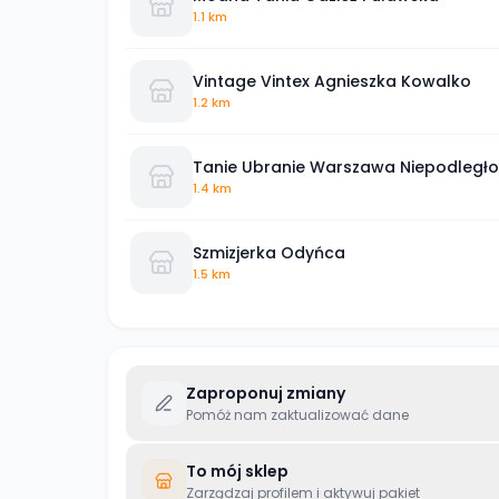
1.1 km
Vintage Vintex Agnieszka Kowalko
1.2 km
Tanie Ubranie Warszawa Niepodległo
1.4 km
Szmizjerka Odyńca
1.5 km
Zaproponuj zmiany
Pomóż nam zaktualizować dane
To mój sklep
Zarządzaj profilem i aktywuj pakiet