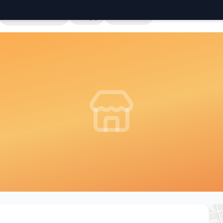
Cała Polska
Sklepy
Hurtownie