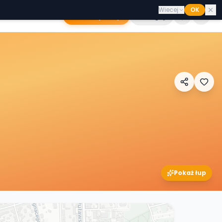
Wiecej
OK
Dodaj sklep
Zaloguj
Pokaż łup