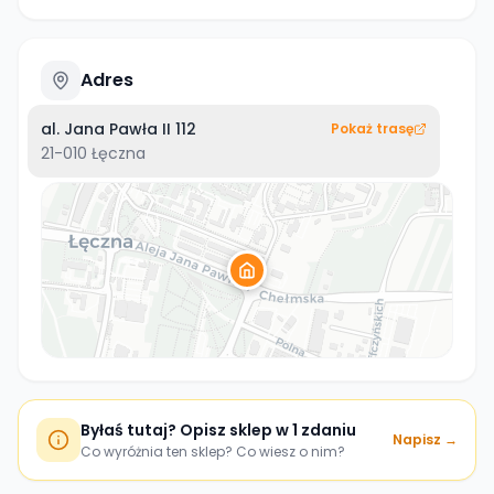
Adres
al. Jana Pawła II 112
Pokaż trasę
21-010
Łęczna
Byłaś tutaj? Opisz sklep w 1 zdaniu
Napisz →
Co wyróżnia ten sklep? Co wiesz o nim?