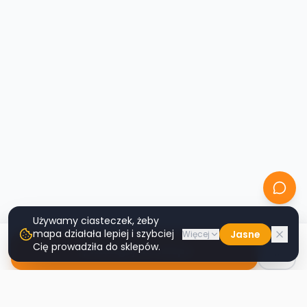
Używamy ciasteczek, żeby
mapa działała lepiej i szybciej
Jasne
Więcej
Cię prowadziła do sklepów.
Nawiguj do sklepu