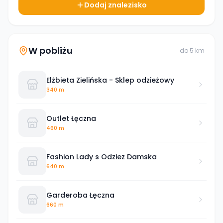
Dodaj znalezisko
W pobliżu
do
5
km
Elżbieta Zielińska - Sklep odzieżowy
340 m
Outlet Łęczna
460 m
Fashion Lady s Odziez Damska
640 m
Garderoba Łęczna
660 m